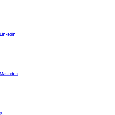
 LinkedIn
 Mastodon
 X