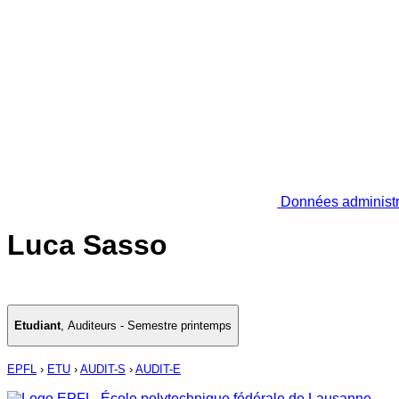
Données administr
Luca Sasso
Etudiant
,
Auditeurs - Semestre printemps
EPFL
›
ETU
›
AUDIT-S
›
AUDIT-E