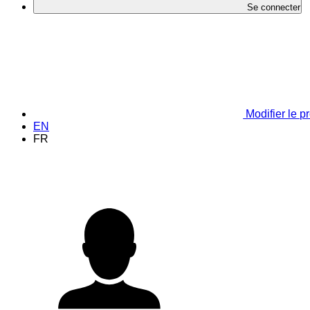
Se connecter
Modifier le pr
EN
FR