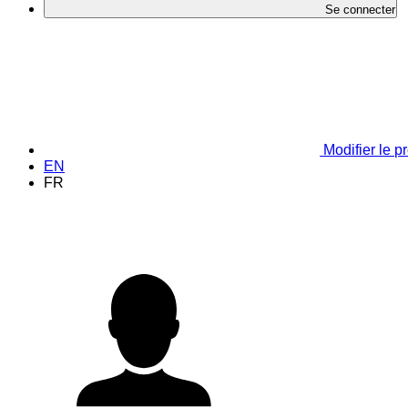
Se connecter
Modifier le pr
EN
FR