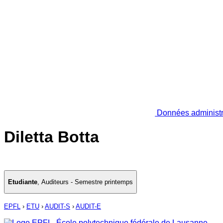
Données administr
Diletta Botta
Etudiante
,
Auditeurs - Semestre printemps
EPFL
›
ETU
›
AUDIT-S
›
AUDIT-E