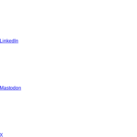
 LinkedIn
 Mastodon
 X