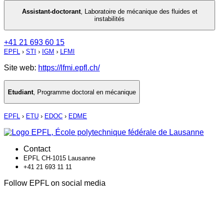
Assistant-doctorant
,
Laboratoire de mécanique des fluides et
instabilités
+41 21 693 60 15
EPFL
›
STI
›
IGM
›
LFMI
Site web:
https://lfmi.epfl.ch/
Etudiant
,
Programme doctoral en mécanique
EPFL
›
ETU
›
EDOC
›
EDME
Contact
EPFL CH-1015 Lausanne
+41 21 693 11 11
Follow EPFL on social media