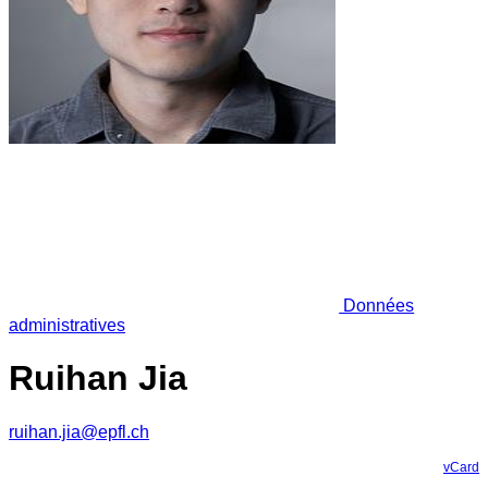
Données
administratives
Ruihan Jia
ruihan.jia@epfl.ch
vCard