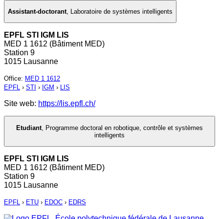
Assistant-doctorant
,
Laboratoire de systèmes intelligents
EPFL STI IGM LIS
MED 1 1612 (Bâtiment MED)
Station 9
1015 Lausanne
Office
:
MED 1 1612
EPFL
›
STI
›
IGM
›
LIS
Site web:
https://lis.epfl.ch/
Etudiant
,
Programme doctoral en robotique, contrôle et systèmes
intelligents
EPFL STI IGM LIS
MED 1 1612 (Bâtiment MED)
Station 9
1015 Lausanne
EPFL
›
ETU
›
EDOC
›
EDRS