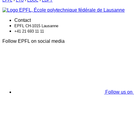
EPFL
›
ETU
›
EDOC
›
EDPY
Contact
EPFL CH-1015 Lausanne
+41 21 693 11 11
Follow EPFL on social media
Follow us on