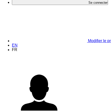
Se connecter
Modifier le pr
EN
FR