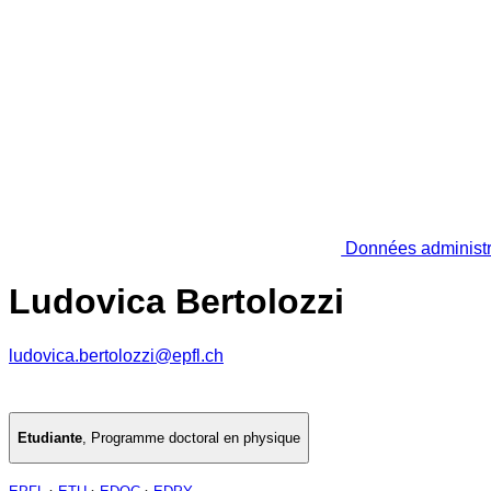
Données administr
Ludovica Bertolozzi
ludovica.bertolozzi@epfl.ch
Etudiante
,
Programme doctoral en physique