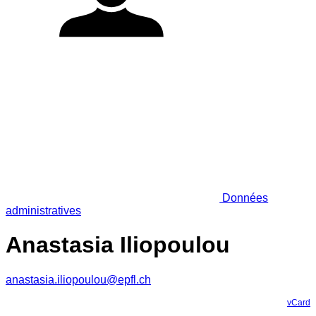
Données
administratives
Anastasia Iliopoulou
anastasia.iliopoulou@epfl.ch
vCard