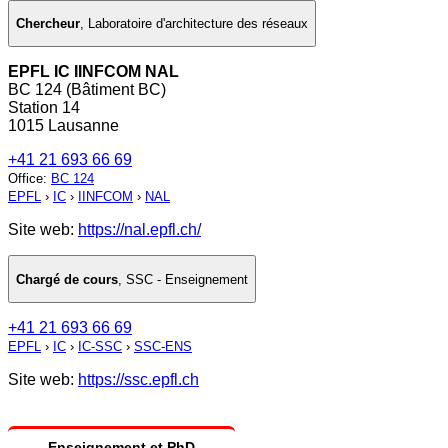
Chercheur
,
Laboratoire d'architecture des réseaux
EPFL IC IINFCOM NAL
BC 124 (Bâtiment BC)
Station 14
1015 Lausanne
+41 21 693 66 69
Office
:
BC 124
EPFL
›
IC
›
IINFCOM
›
NAL
Site web:
https://nal.epfl.ch/
Chargé de cours
,
SSC - Enseignement
+41 21 693 66 69
EPFL
›
IC
›
IC-SSC
›
SSC-ENS
Site web:
https://ssc.epfl.ch
Enseignement et PhD