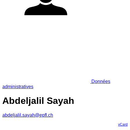
Données
administratives
Abdeljalil Sayah
abdeljalil.sayah@epfl.ch
vCard