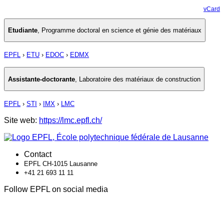
vCard
Etudiante
,
Programme doctoral en science et génie des matériaux
EPFL
›
ETU
›
EDOC
›
EDMX
Assistante-doctorante
,
Laboratoire des matériaux de construction
EPFL
›
STI
›
IMX
›
LMC
Site web:
https://lmc.epfl.ch/
Contact
EPFL CH-1015 Lausanne
+41 21 693 11 11
Follow EPFL on social media