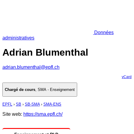
Données
administratives
Adrian Blumenthal
adrian.blumenthal@epfl.ch
vCard
Chargé de cours
,
SMA - Enseignement
EPFL
›
SB
›
SB-SMA
›
SMA-ENS
Site web:
https://sma.epfl.ch/