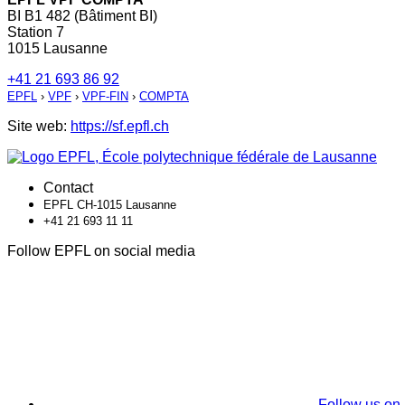
BI B1 482 (Bâtiment BI)
Station 7
1015 Lausanne
+41 21 693 86 92
EPFL
›
VPF
›
VPF-FIN
›
COMPTA
Site web:
https://sf.epfl.ch
Contact
EPFL CH-1015 Lausanne
+41 21 693 11 11
Follow EPFL on social media
Follow us on