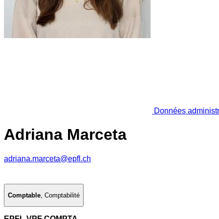
Données administr
Adriana Marceta
adriana.marceta@epfl.ch
Comptable
,
Comptabilité
EPFL VPF COMPTA