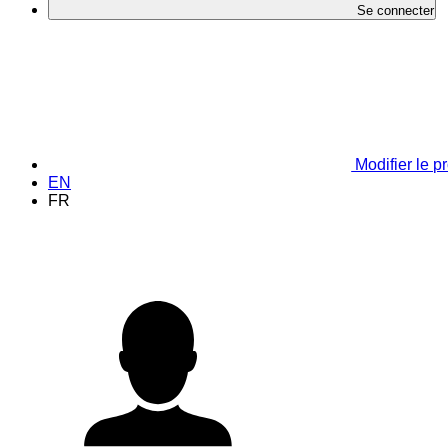
Se connecter
Modifier le pr
EN
FR