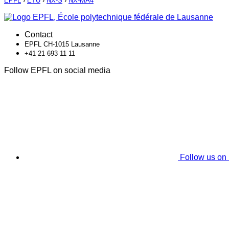
EPFL
›
ETU
›
NX-S
›
NX-MA4
Contact
EPFL CH-1015 Lausanne
+41 21 693 11 11
Follow EPFL on social media
Follow us on