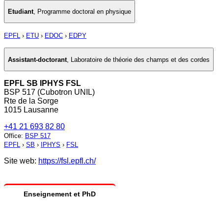
Etudiant
,
Programme doctoral en physique
EPFL
›
ETU
›
EDOC
›
EDPY
Assistant-doctorant
,
Laboratoire de théorie des champs et des cordes
EPFL SB IPHYS FSL
BSP 517 (Cubotron UNIL)
Rte de la Sorge
1015 Lausanne
+41 21 693 82 80
Office
:
BSP 517
EPFL
›
SB
›
IPHYS
›
FSL
Site web:
https://fsl.epfl.ch/
Enseignement et PhD