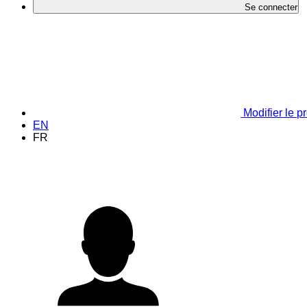
Se connecter
Modifier le pr
EN
FR