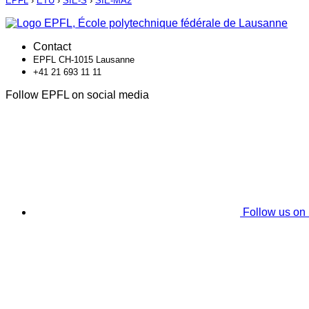
EPFL
›
ETU
›
SIE-S
›
SIE-MA2
Contact
EPFL CH-1015 Lausanne
+41 21 693 11 11
Follow EPFL on social media
Follow us on