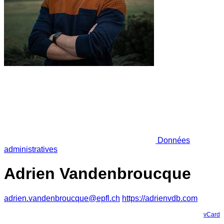
Données
administratives
Adrien Vandenbroucque
adrien.vandenbroucque@epfl.ch
https://adrienvdb.com
vCard