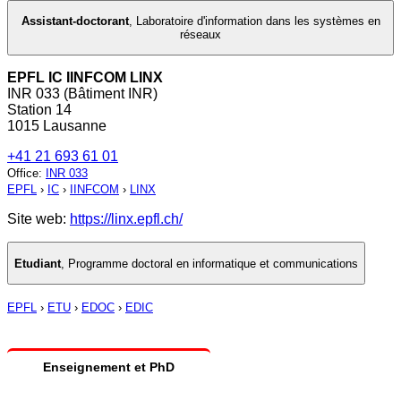
Assistant-doctorant
,
Laboratoire d'information dans les systèmes en
réseaux
EPFL IC IINFCOM LINX
INR 033 (Bâtiment INR)
Station 14
1015 Lausanne
+41 21 693 61 01
Office
:
INR 033
EPFL
›
IC
›
IINFCOM
›
LINX
Site web:
https://linx.epfl.ch/
Etudiant
,
Programme doctoral en informatique et communications
EPFL
›
ETU
›
EDOC
›
EDIC
Enseignement et PhD