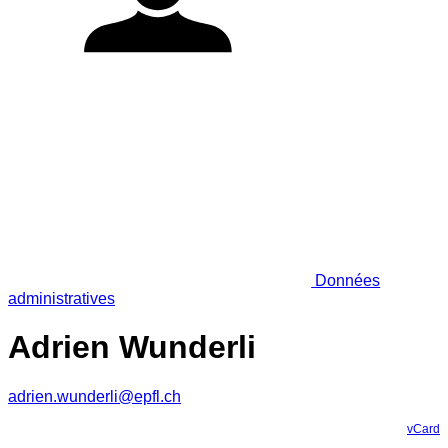
Données
administratives
Adrien Wunderli
adrien.wunderli@epfl.ch
vCard