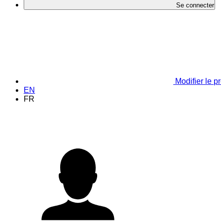
Se connecter
Modifier le pr
EN
FR