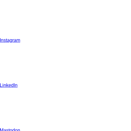
 Instagram
 LinkedIn
 Mastodon