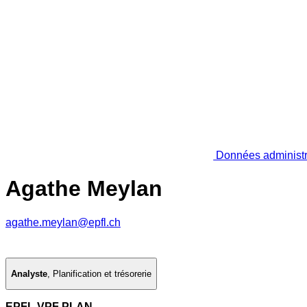
Données administr
Agathe Meylan
agathe.meylan@epfl.ch
Analyste
,
Planification et trésorerie
EPFL VPF PLAN