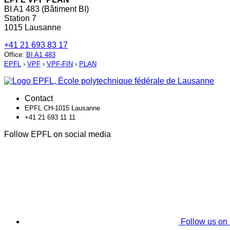
BI A1 483 (Bâtiment BI)
Station 7
1015 Lausanne
+41 21 693 83 17
Office
:
BI A1 483
EPFL
›
VPF
›
VPF-FIN
›
PLAN
Contact
EPFL CH-1015 Lausanne
+41 21 693 11 11
Follow EPFL on social media
Follow us on