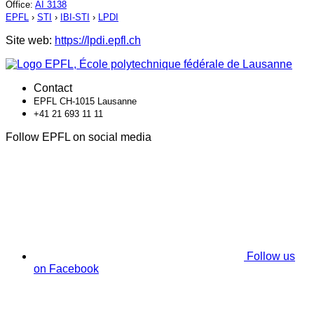
Office
:
AI 3138
EPFL
›
STI
›
IBI-STI
›
LPDI
Site web:
https://lpdi.epfl.ch
Contact
EPFL CH-1015 Lausanne
+41 21 693 11 11
Follow EPFL on social media
Follow us
on Facebook