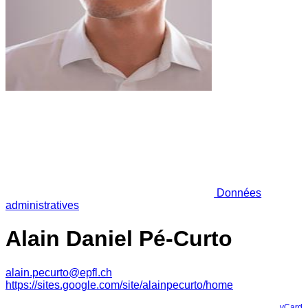
Données
administratives
Alain Daniel Pé-Curto
alain.pecurto@epfl.ch
https://sites.google.com/site/alainpecurto/home
vCard