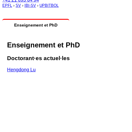
EPFL
›
SV
›
IBI-SV
›
UPBITBOL
Enseignement et PhD
Enseignement et PhD
Doctorant·es actuel·les
Hengdong Lu