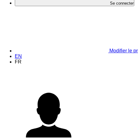
Se connecter
Modifier le pr
EN
FR