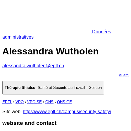
Données
administratives
Alessandra Wutholen
alessandra.wutholen@epfl.ch
vCard
Thérapie Shiatsu
,
Santé et Sécurité au Travail - Gestion
EPFL
›
VPO
›
VPO-SE
›
OHS
›
OHS-GE
Site web:
https://www.epfl.ch/campus/security-safety/
website and contact