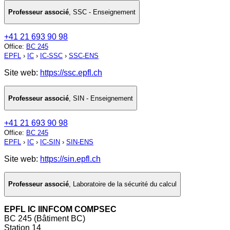
Professeur associé
,
SSC - Enseignement
+41 21 693 90 98
Office
:
BC 245
EPFL
›
IC
›
IC-SSC
›
SSC-ENS
Site web:
https://ssc.epfl.ch
Professeur associé
,
SIN - Enseignement
+41 21 693 90 98
Office
:
BC 245
EPFL
›
IC
›
IC-SIN
›
SIN-ENS
Site web:
https://sin.epfl.ch
Professeur associé
,
Laboratoire de la sécurité du calcul
EPFL IC IINFCOM COMPSEC
BC 245 (Bâtiment BC)
Station 14