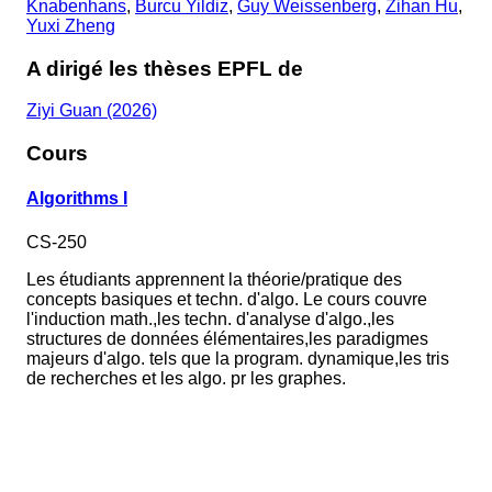
Knabenhans
,
Burcu Yildiz
,
Guy Weissenberg
,
Zihan Hu
,
Yuxi Zheng
A dirigé les thèses EPFL de
Ziyi Guan (2026)
Cours
Algorithms I
CS-250
Les étudiants apprennent la théorie/pratique des
concepts basiques et techn. d'algo. Le cours couvre
l'induction math.,les techn. d'analyse d'algo.,les
structures de données élémentaires,les paradigmes
majeurs d'algo. tels que la program. dynamique,les tris
de recherches et les algo. pr les graphes.