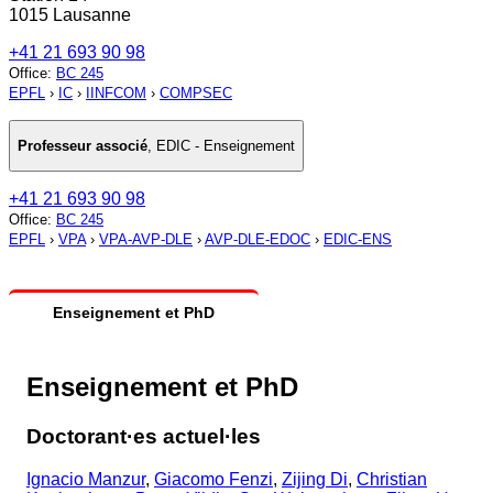
1015 Lausanne
+41 21 693 90 98
Office
:
BC 245
EPFL
›
IC
›
IINFCOM
›
COMPSEC
Professeur associé
,
EDIC - Enseignement
+41 21 693 90 98
Office
:
BC 245
EPFL
›
VPA
›
VPA-AVP-DLE
›
AVP-DLE-EDOC
›
EDIC-ENS
Enseignement et PhD
Enseignement et PhD
Doctorant·es actuel·les
Ignacio Manzur
,
Giacomo Fenzi
,
Zijing Di
,
Christian