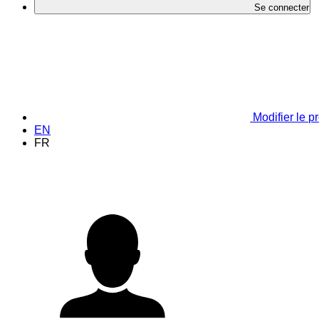
Se connecter
Modifier le pr
EN
FR