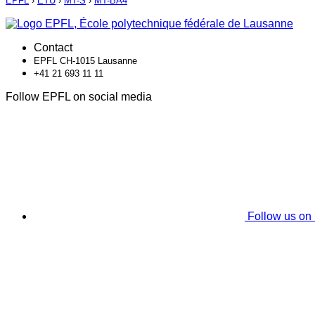
EPFL
›
ETU
›
MT-S
›
MT-BA4
Contact
EPFL CH-1015 Lausanne
+41 21 693 11 11
Follow EPFL on social media
Follow us on