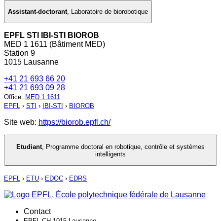
Assistant-doctorant
,
Laboratoire de biorobotique
EPFL STI IBI-STI BIOROB
MED 1 1611 (Bâtiment MED)
Station 9
1015 Lausanne
+41 21 693 66 20
+41 21 693 09 28
Office
:
MED 1 1611
EPFL
›
STI
›
IBI-STI
›
BIOROB
Site web:
https://biorob.epfl.ch/
Etudiant
,
Programme doctoral en robotique, contrôle et systèmes
intelligents
EPFL
›
ETU
›
EDOC
›
EDRS
Contact
EPFL CH-1015 Lausanne