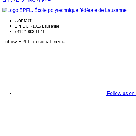
EPFL
›
ETU
›
IN-S
›
IN-MA4
Contact
EPFL CH-1015 Lausanne
+41 21 693 11 11
Follow EPFL on social media
Follow us on