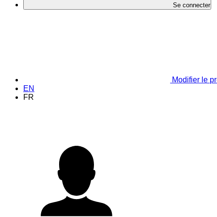
Se connecter
Modifier le pr
EN
FR