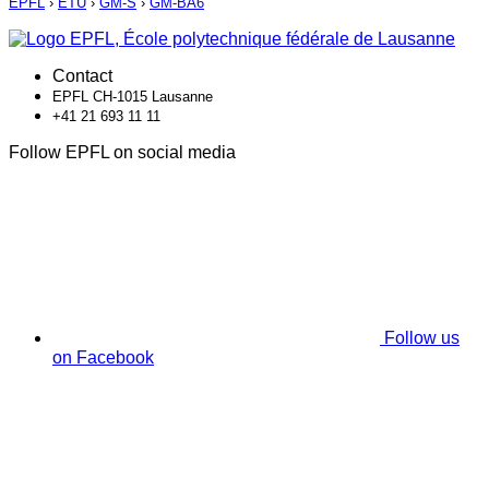
EPFL
›
ETU
›
GM-S
›
GM-BA6
Contact
EPFL CH-1015 Lausanne
+41 21 693 11 11
Follow EPFL on social media
Follow us
on Facebook