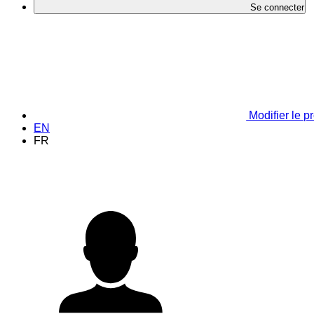
Se connecter
Modifier le pr
EN
FR