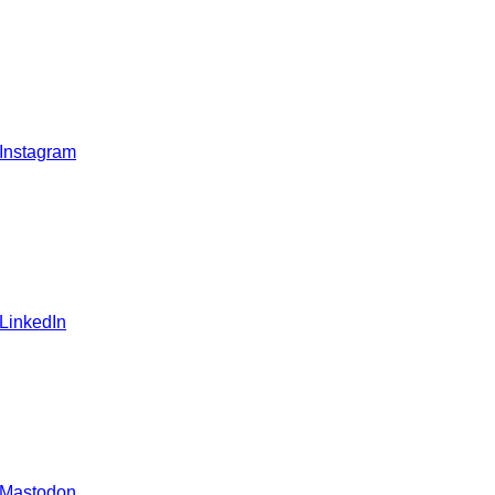
 Instagram
 LinkedIn
 Mastodon