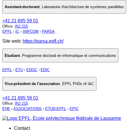
Assistant-doctorant
,
Laboratoire d'architecture de systèmes parallèles
+41 21 695 59 01
Office
:
INJ 215
EPFL
›
IC
›
IINFCOM
›
PARSA
Site web:
https://parsa.epfl.ch/
Etudiant
,
Programme doctoral en informatique et communications
EPFL
›
ETU
›
EDOC
›
EDIC
Vice-président de l'association
,
EPFL PhDs of I&C
+41 21 695 59 01
Office
:
INJ 215
EHE
›
ASSOCIATIONS
›
ETUD-EPFL
›
EPIC
Contact