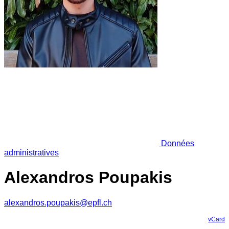
Données
administratives
Alexandros Poupakis
alexandros.poupakis@epfl.ch
vCard