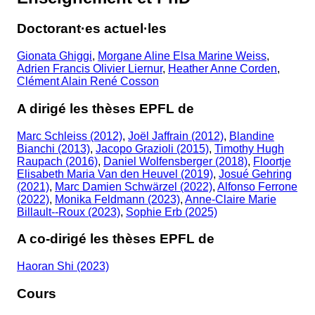
Doctorant·es actuel·les
Gionata Ghiggi
,
Morgane Aline Elsa Marine Weiss
,
Adrien Francis Olivier Liernur
,
Heather Anne Corden
,
Clément Alain René Cosson
A dirigé les thèses EPFL de
Marc Schleiss (2012)
,
Joël Jaffrain (2012)
,
Blandine
Bianchi (2013)
,
Jacopo Grazioli (2015)
,
Timothy Hugh
Raupach (2016)
,
Daniel Wolfensberger (2018)
,
Floortje
Elisabeth Maria Van den Heuvel (2019)
,
Josué Gehring
(2021)
,
Marc Damien Schwärzel (2022)
,
Alfonso Ferrone
(2022)
,
Monika Feldmann (2023)
,
Anne-Claire Marie
Billault--Roux (2023)
,
Sophie Erb (2025)
A co-dirigé les thèses EPFL de
Haoran Shi (2023)
Cours