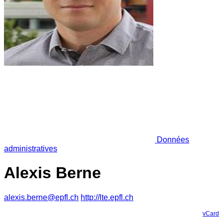
Données
administratives
Alexis Berne
alexis.berne@epfl.ch
http://lte.epfl.ch
vCard