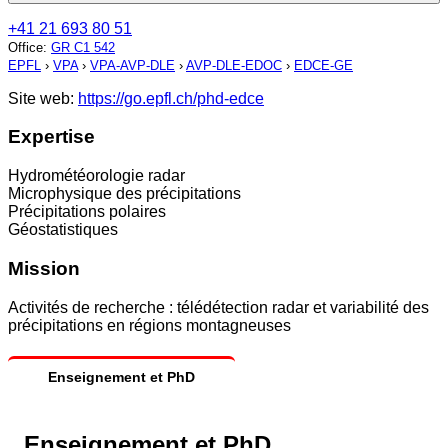
+41 21 693 80 51
Office
:
GR C1 542
EPFL
›
VPA
›
VPA-AVP-DLE
›
AVP-DLE-EDOC
›
EDCE-GE
Site web:
https://go.epfl.ch/phd-edce
Expertise
Hydrométéorologie radar
Microphysique des précipitations
Précipitations polaires
Géostatistiques
Mission
Activités de recherche : télédétection radar et variabilité des
précipitations en régions montagneuses
Enseignement et PhD
Enseignement et PhD