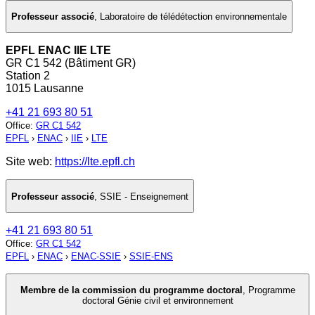
Professeur associé
,
Laboratoire de télédétection environnementale
EPFL ENAC IIE LTE
GR C1 542 (Bâtiment GR)
Station 2
1015 Lausanne
+41 21 693 80 51
Office
:
GR C1 542
EPFL
›
ENAC
›
IIE
›
LTE
Site web:
https://lte.epfl.ch
Professeur associé
,
SSIE - Enseignement
+41 21 693 80 51
Office
:
GR C1 542
EPFL
›
ENAC
›
ENAC-SSIE
›
SSIE-ENS
Membre de la commission du programme doctoral
,
Programme
doctoral Génie civil et environnement