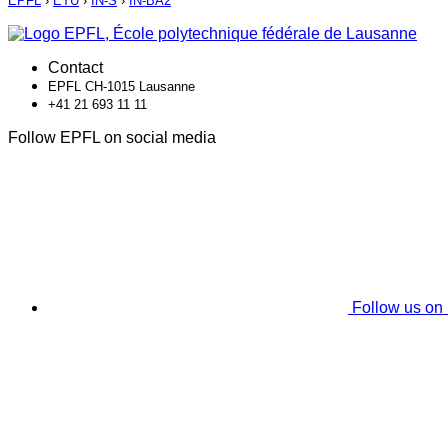
EPFL
›
ETU
›
IN-S
›
IN-BA2
Contact
EPFL CH-1015 Lausanne
+41 21 693 11 11
Follow EPFL on social media
Follow us on