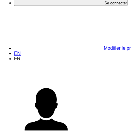
Se connecter
Modifier le pr
EN
FR