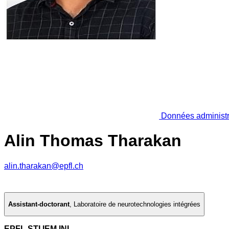
Données administr
Alin Thomas Tharakan
alin.tharakan@epfl.ch
Assistant-doctorant
,
Laboratoire de neurotechnologies intégrées
EPFL STI IEM INL