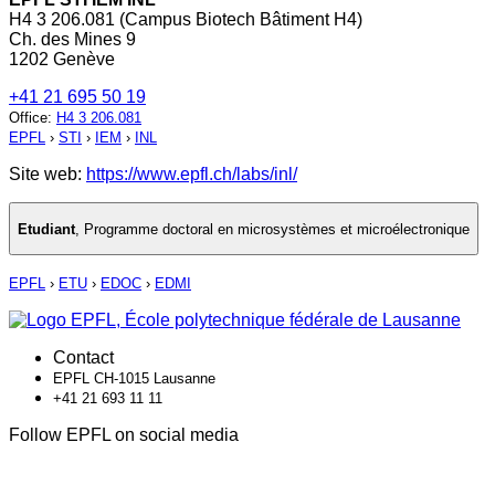
H4 3 206.081 (Campus Biotech Bâtiment H4)
Ch. des Mines 9
1202 Genève
+41 21 695 50 19
Office
:
H4 3 206.081
EPFL
›
STI
›
IEM
›
INL
Site web:
https://www.epfl.ch/labs/inl/
Etudiant
,
Programme doctoral en microsystèmes et microélectronique
EPFL
›
ETU
›
EDOC
›
EDMI
Contact
EPFL CH-1015 Lausanne
+41 21 693 11 11
Follow EPFL on social media