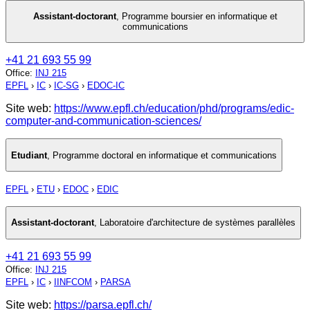
Assistant-doctorant
,
Programme boursier en informatique et
communications
+41 21 693 55 99
Office
:
INJ 215
EPFL
›
IC
›
IC-SG
›
EDOC-IC
Site web:
https://www.epfl.ch/education/phd/programs/edic-
computer-and-communication-sciences/
Etudiant
,
Programme doctoral en informatique et communications
EPFL
›
ETU
›
EDOC
›
EDIC
Assistant-doctorant
,
Laboratoire d'architecture de systèmes parallèles
+41 21 693 55 99
Office
:
INJ 215
EPFL
›
IC
›
IINFCOM
›
PARSA
Site web:
https://parsa.epfl.ch/