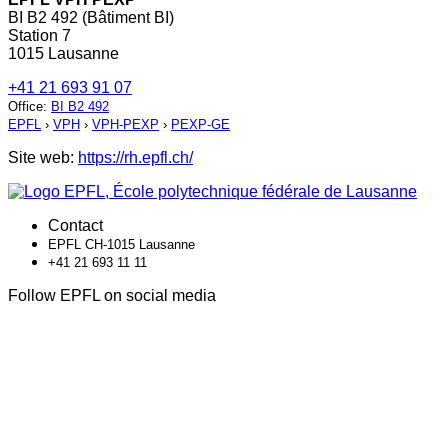
BI B2 492 (Bâtiment BI)
Station 7
1015 Lausanne
+41 21 693 91 07
Office
:
BI B2 492
EPFL
›
VPH
›
VPH-PEXP
›
PEXP-GE
Site web:
https://rh.epfl.ch/
Contact
EPFL CH-1015 Lausanne
+41 21 693 11 11
Follow EPFL on social media