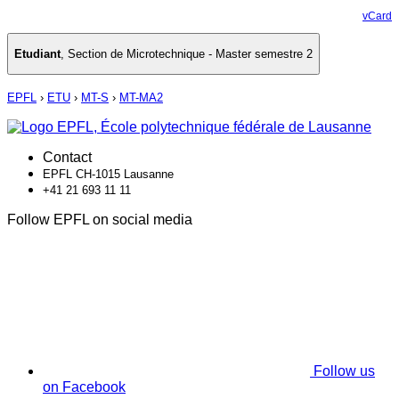
vCard
Etudiant
,
Section de Microtechnique - Master semestre 2
EPFL
›
ETU
›
MT-S
›
MT-MA2
Contact
EPFL CH-1015 Lausanne
+41 21 693 11 11
Follow EPFL on social media
Follow us
on Facebook