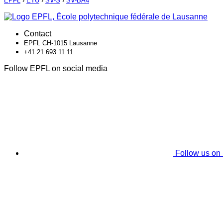
EPFL
›
ETU
›
SV-S
›
SV-BA4
Contact
EPFL CH-1015 Lausanne
+41 21 693 11 11
Follow EPFL on social media
Follow us on