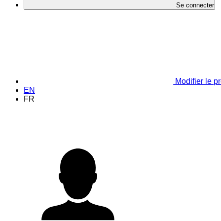
Se connecter
Modifier le pr
EN
FR