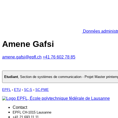
Données administr
Amene Gafsi
amene.gafsi@epfl.ch
+41 76 602 78 85
Etudiant
,
Section de systèmes de communication - Projet Master printem
EPFL
›
ETU
›
SC-S
›
SC-PME
Contact
EPFL CH-1015 Lausanne
+41 21 693 11 11