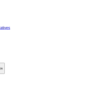
atives
ps