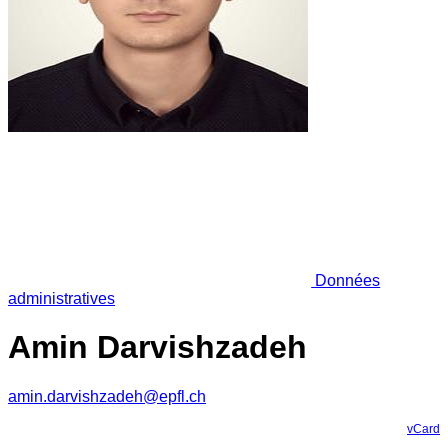
Données
administratives
Amin Darvishzadeh
amin.darvishzadeh@epfl.ch
vCard