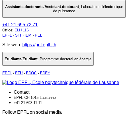
Assistante-doctorante/Assistant-doctorant
,
Laboratoire d'électronique
de puissance
+41 21 695 72 71
Office
:
ELH 115
EPFL
›
STI
›
IEM
›
PEL
Site web:
https://pel.epfl.ch
Etudiante/Etudiant
,
Programme doctoral en énergie
EPFL
›
ETU
›
EDOC
›
EDEY
Contact
EPFL CH-1015 Lausanne
+41 21 693 11 11
Follow EPFL on social media