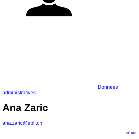
Données
administratives
Ana Zaric
ana.zaric@epfl.ch
vCard