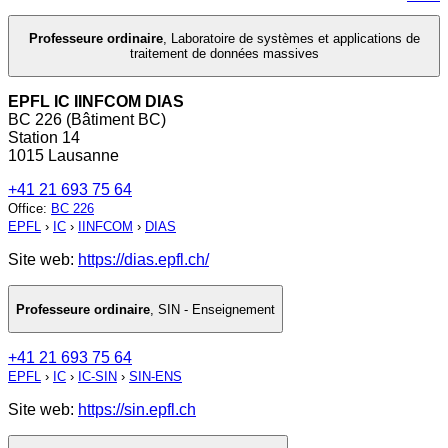
Professeure ordinaire
,
Laboratoire de systèmes et applications de
traitement de données massives
EPFL IC IINFCOM DIAS
BC 226 (Bâtiment BC)
Station 14
1015 Lausanne
+41 21 693 75 64
Office
:
BC 226
EPFL
›
IC
›
IINFCOM
›
DIAS
Site web:
https://dias.epfl.ch/
Professeure ordinaire
,
SIN - Enseignement
+41 21 693 75 64
EPFL
›
IC
›
IC-SIN
›
SIN-ENS
Site web:
https://sin.epfl.ch