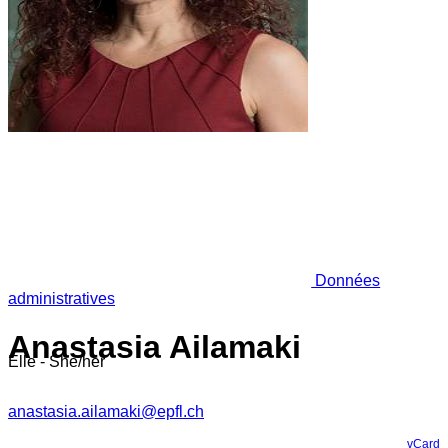
Données
administratives
Anastasia Ailamaki
Elle - She/her
anastasia.ailamaki@epfl.ch
vCard