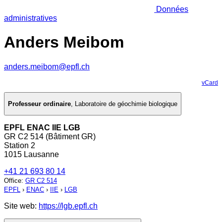
Données
administratives
Anders Meibom
anders.meibom@epfl.ch
vCard
Professeur ordinaire
,
Laboratoire de géochimie biologique
EPFL ENAC IIE LGB
GR C2 514 (Bâtiment GR)
Station 2
1015 Lausanne
+41 21 693 80 14
Office
:
GR C2 514
EPFL
›
ENAC
›
IIE
›
LGB
Site web:
https://lgb.epfl.ch