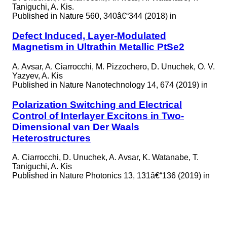
Taniguchi, A. Kis.
Published in
Nature 560, 340â€“344 (2018) in
Defect Induced, Layer-Modulated
Magnetism in Ultrathin Metallic PtSe2
A. Avsar, A. Ciarrocchi, M. Pizzochero, D. Unuchek, O. V.
Yazyev, A. Kis
Published in
Nature Nanotechnology 14, 674 (2019) in
Polarization Switching and Electrical
Control of Interlayer Excitons in Two-
Dimensional van Der Waals
Heterostructures
A. Ciarrocchi, D. Unuchek, A. Avsar, K. Watanabe, T.
Taniguchi, A. Kis
Published in
Nature Photonics 13, 131â€“136 (2019) in