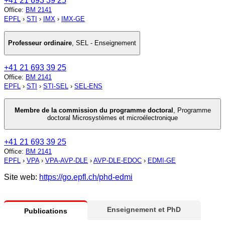
+41 21 693 39 25
Office
:
BM 2141
EPFL
›
STI
›
IMX
›
IMX-GE
Professeur ordinaire
,
SEL - Enseignement
+41 21 693 39 25
Office
:
BM 2141
EPFL
›
STI
›
STI-SEL
›
SEL-ENS
Membre de la commission du programme doctoral
,
Programme
doctoral Microsystèmes et microélectronique
+41 21 693 39 25
Office
:
BM 2141
EPFL
›
VPA
›
VPA-AVP-DLE
›
AVP-DLE-EDOC
›
EDMI-GE
Site web:
https://go.epfl.ch/phd-edmi
Enseignement et PhD
Publications