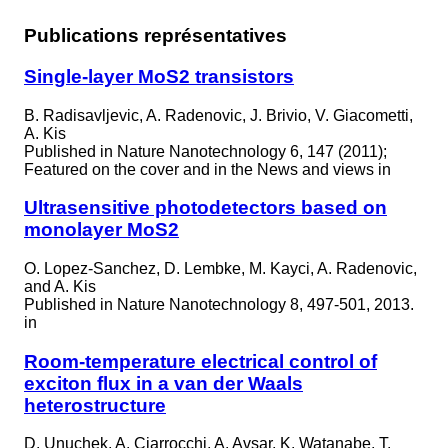
Publications représentatives
Single-layer MoS2 transistors
B. Radisavljevic, A. Radenovic, J. Brivio, V. Giacometti,
A. Kis
Published in
Nature Nanotechnology 6, 147 (2011);
Featured on the cover and in the News and views in
Ultrasensitive photodetectors based on
monolayer MoS2
O. Lopez-Sanchez, D. Lembke, M. Kayci, A. Radenovic,
and A. Kis
Published in
Nature Nanotechnology 8, 497-501, 2013.
in
Room-temperature electrical control of
exciton flux in a van der Waals
heterostructure
D. Unuchek, A. Ciarrocchi, A. Avsar, K. Watanabe, T.