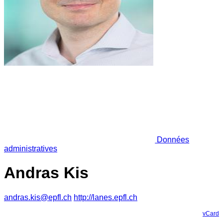
Données
administratives
Andras Kis
andras.kis@epfl.ch
http://lanes.epfl.ch
vCard