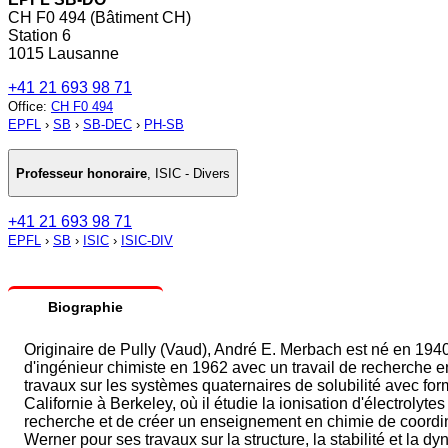
CH F0 494 (Bâtiment CH)
Station 6
1015 Lausanne
+41 21 693 98 71
Office
:
CH F0 494
EPFL
›
SB
›
SB-DEC
›
PH-SB
Professeur honoraire
,
ISIC - Divers
+41 21 693 98 71
EPFL
›
SB
›
ISIC
›
ISIC-DIV
Biographie
Originaire de Pully (Vaud), André E. Merbach est né en 1940.
d'ingénieur chimiste en 1962 avec un travail de recherche en
travaux sur les systèmes quaternaires de solubilité avec for
Californie à Berkeley, où il étudie la ionisation d'électroly
recherche et de créer un enseignement en chimie de coordina
Werner pour ses travaux sur la structure, la stabilité et 