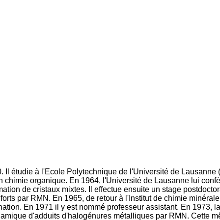
 Il étudie à l'Ecole Polytechnique de l'Université de Lausanne 
 chimie organique. En 1964, l'Université de Lausanne lui confère
mation de cristaux mixtes. Il effectue ensuite un stage postdoct
tes forts par RMN. En 1965, de retour à l'Institut de chimie miné
tion. En 1971 il y est nommé professeur assistant. En 1973, la S
la dynamique d'adduits d'halogénures métalliques par RMN. Cett