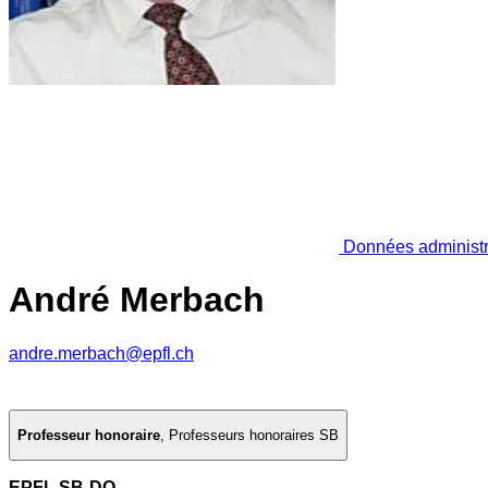
Données administr
André Merbach
andre.merbach@epfl.ch
Professeur honoraire
,
Professeurs honoraires SB
EPFL SB-DO