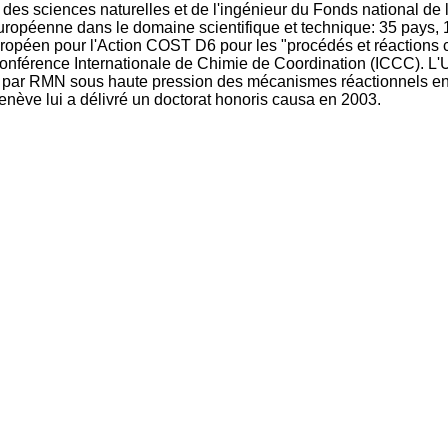
 des sciences naturelles et de l'ingénieur du Fonds national de l
péenne dans le domaine scientifique et technique: 35 pays, 1
européen pour l'Action COST D6 pour les "procédés et réactions
onférence Internationale de Chimie de Coordination (ICCC). L'U
s par RMN sous haute pression des mécanismes réactionnels en c
enève lui a délivré un doctorat honoris causa en 2003.