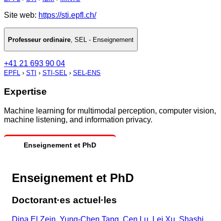
Site web:
https://sti.epfl.ch/
Professeur ordinaire
,
SEL - Enseignement
+41 21 693 90 04
EPFL
›
STI
›
STI-SEL
›
SEL-ENS
Expertise
Machine learning for multimodal perception, computer vision,
machine listening, and information privacy.
Enseignement et PhD
Enseignement et PhD
Doctorant·es actuel·les
Dina El Zein
,
Yung-Chen Tang
,
Cen Lu
,
Lei Xu
,
Shashi