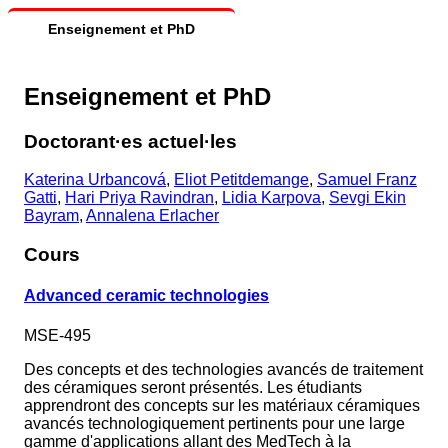
Enseignement et PhD
Enseignement et PhD
Doctorant·es actuel·les
Katerina Urbancová
,
Eliot Petitdemange
,
Samuel Franz
Gatti
,
Hari Priya Ravindran
,
Lidia Karpova
,
Sevgi Ekin
Bayram
,
Annalena Erlacher
Cours
Advanced ceramic technologies
MSE-495
Des concepts et des technologies avancés de traitement
des céramiques seront présentés. Les étudiants
apprendront des concepts sur les matériaux céramiques
avancés technologiquement pertinents pour une large
gamme d'applications allant des MedTech à la