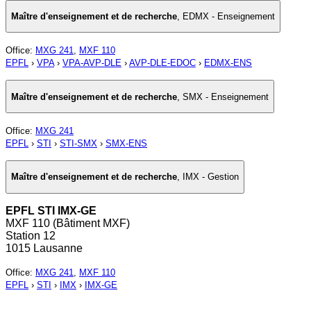
Maître d'enseignement et de recherche
,
EDMX - Enseignement
Office
:
MXG 241
,
MXF 110
EPFL
›
VPA
›
VPA-AVP-DLE
›
AVP-DLE-EDOC
›
EDMX-ENS
Maître d'enseignement et de recherche
,
SMX - Enseignement
Office
:
MXG 241
EPFL
›
STI
›
STI-SMX
›
SMX-ENS
Maître d'enseignement et de recherche
,
IMX - Gestion
EPFL STI IMX-GE
MXF 110 (Bâtiment MXF)
Station 12
1015 Lausanne
Office
:
MXG 241
,
MXF 110
EPFL
›
STI
›
IMX
›
IMX-GE