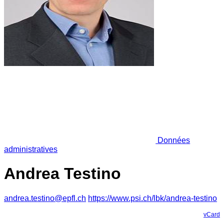
Données
administratives
Andrea Testino
andrea.testino@epfl.ch
https://www.psi.ch/lbk/andrea-testino
vCard