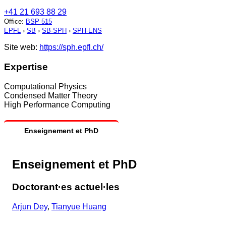
+41 21 693 88 29
Office
:
BSP 515
EPFL
›
SB
›
SB-SPH
›
SPH-ENS
Site web:
https://sph.epfl.ch/
Expertise
Computational Physics
Condensed Matter Theory
High Performance Computing
Enseignement et PhD
Enseignement et PhD
Doctorant·es actuel·les
Arjun Dey
,
Tianyue Huang