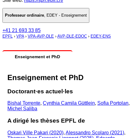
Site web:
https://sph.epfl.ch/
Professeur ordinaire
,
EDEY - Enseignement
+41 21 693 33 85
EPFL
›
VPA
›
VPA-AVP-DLE
›
AVP-DLE-EDOC
›
EDEY-ENS
Enseignement et PhD
Enseignement et PhD
Doctorant·es actuel·les
Bishal Torrente
,
Cynthia Camila Güttlein
,
Sofia Portolan
,
Michel Saliba
A dirigé les thèses EPFL de
Oskari Ville Pakari (2020)
,
Alessandro Scolaro (2021)
,