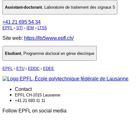
Assistant-doctorant
,
Laboratoire de traitement des signaux 5
+41 21 695 54 34
EPFL
›
STI
›
IEM
›
LTS5
Site web:
https://lts5www.epfl.ch/
Etudiant
,
Programme doctoral en génie électrique
EPFL
›
ETU
›
EDOC
›
EDEE
Contact
EPFL CH-1015 Lausanne
+41 21 693 11 11
Follow EPFL on social media