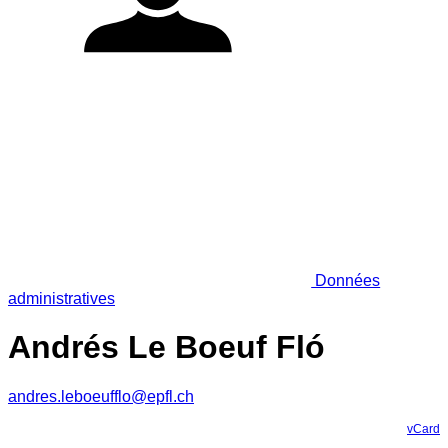
Données
administratives
Andrés Le Boeuf Fló
andres.leboeufflo@epfl.ch
vCard