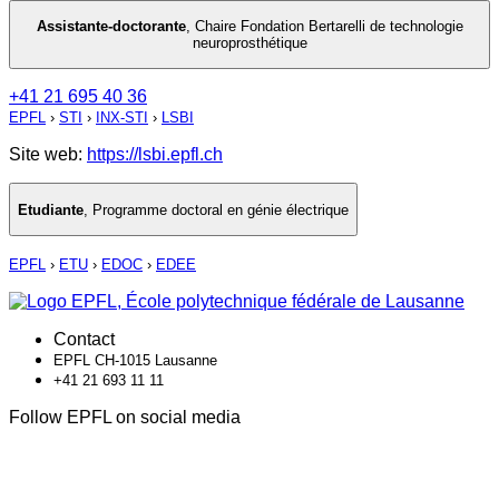
Assistante-doctorante
,
Chaire Fondation Bertarelli de technologie
neuroprosthétique
+41 21 695 40 36
EPFL
›
STI
›
INX-STI
›
LSBI
Site web:
https://lsbi.epfl.ch
Etudiante
,
Programme doctoral en génie électrique
EPFL
›
ETU
›
EDOC
›
EDEE
Contact
EPFL CH-1015 Lausanne
+41 21 693 11 11
Follow EPFL on social media