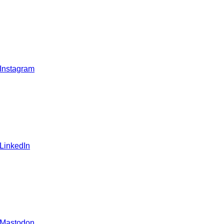
 Instagram
 LinkedIn
 Mastodon