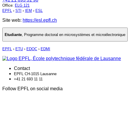
Office
:
ELG 121
EPFL
›
STI
›
IEM
›
ESL
Site web:
https://esl.epfl.ch
Etudiante
,
Programme doctoral en microsystèmes et microélectronique
EPFL
›
ETU
›
EDOC
›
EDMI
Contact
EPFL CH-1015 Lausanne
+41 21 693 11 11
Follow EPFL on social media